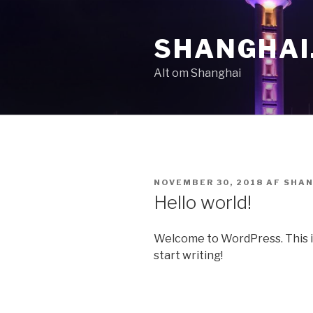
Videre
til
SHANGHAI
indhold
Alt om Shanghai
UDGIVET
NOVEMBER 30, 2018
AF
SHAN
DEN
Hello world!
Welcome to WordPress. This is y
start writing!