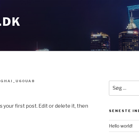
.DK
GHAI_U60UA8
Søg
efter:
our first post. Edit or delete it, then
SENESTE I
Hello world!