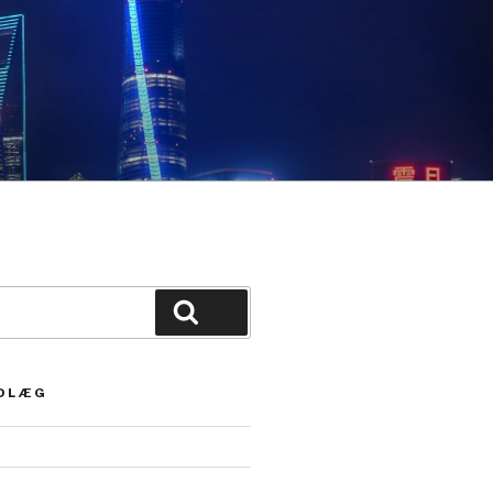
Søg
NDLÆG