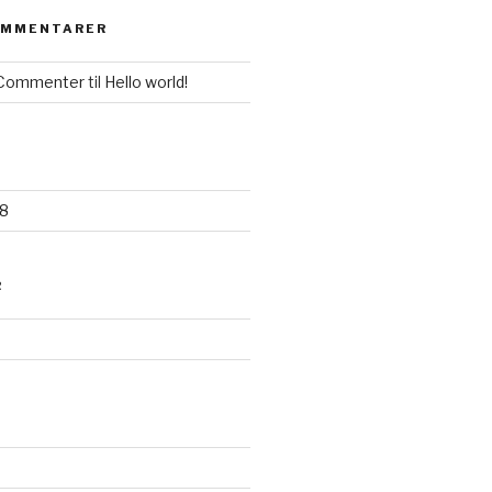
OMMENTARER
 Commenter
til
Hello world!
8
R
d