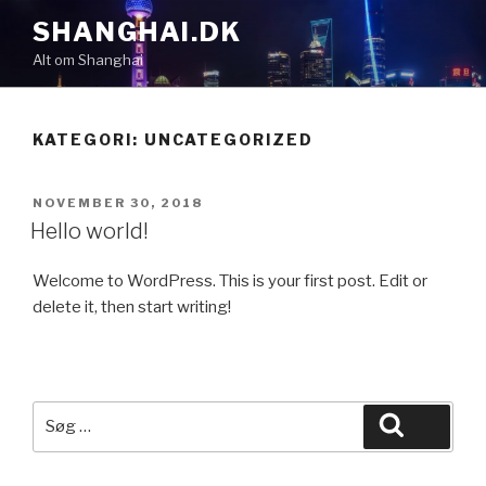
Videre
SHANGHAI.DK
til
Alt om Shanghai
indhold
KATEGORI:
UNCATEGORIZED
UDGIVET
NOVEMBER 30, 2018
DEN
Hello world!
Welcome to WordPress. This is your first post. Edit or
delete it, then start writing!
Søg
Søg
efter: